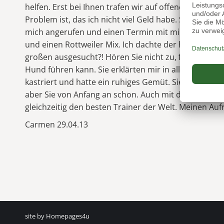
helfen. Erst bei Ihnen trafen wir auf offene Ohren.
Problem ist, das ich nicht viel Geld habe. Sie hört
mich angerufen und einen Termin mit mir gemacht. 
und einen Rottweiler Mix. Ich dachte der hat Sie nich
großen ausgesucht?! Hören Sie nicht zu, fragte ich m
Hund führen kann. Sie erklärten mir in aller Ruhe wa
kastriert und hatte ein ruhiges Gemüt. Sie helfen mir
aber Sie von Anfang an schon. Auch mit dem Finanzie
gleichzeitig den besten Trainer der Welt. Meinen Auf
Carmen 29.04.13
site by Homepages4u