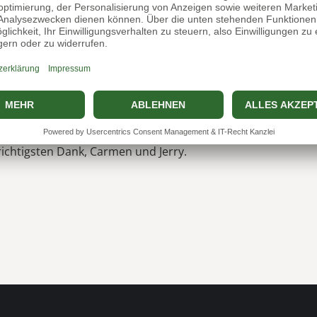
 Ich erzählte Ihnen meinen Wunsch von einem kleinen Hund, d
en mir zu versprachen mich zu unterstützen. Nach 2 Wochen h
Sie haben mir geholfen einen Hund auszusuchen, aus dem 
t alle, ich wollte einen kleinen Hund und Sie hatten einen Ri
ich???? Sie sprachen mir Mut zu und haben mir gezeigt wie 
rum Sie mir diesen Hund empfehlen würden. Jerry war 3 Jahr
 jede Woche Jerry zu erziehen. Ich dachte nicht das Jerry zu 
llen halfen Sie mir. Ich habe den Besten Hund der Welt und
richtigsten Dank, Carmen und Jerry.