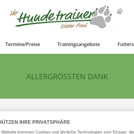
Termine/Preise
Trainingsangebote
Futter
ALLERGRÖSSTEN DANK
m Wege meinen allergrößten Dank aussprechen. Ich sitze im
n bin ich abgelehnt worden, 3 Trainer konnten oder wollten