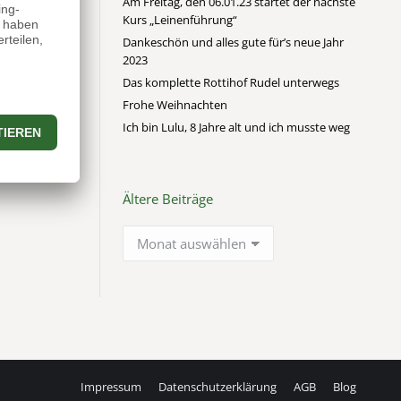
Am Freitag, den 06.01.23 startet der nächste
as größte
Kurs „Leinenführung“
aben Sie
Dankeschön und alles gute für’s neue Jahr
Tierheim
2023
esen
Das komplette Rottihof Rudel unterwegs
ich so einen
Frohe Weihnachten
e alt,
Ich bin Lulu, 8 Jahre alt und ich musste weg
mir passt,
Ältere Beiträge
Ältere
Beiträge
Impressum
Datenschutzerklärung
AGB
Blog