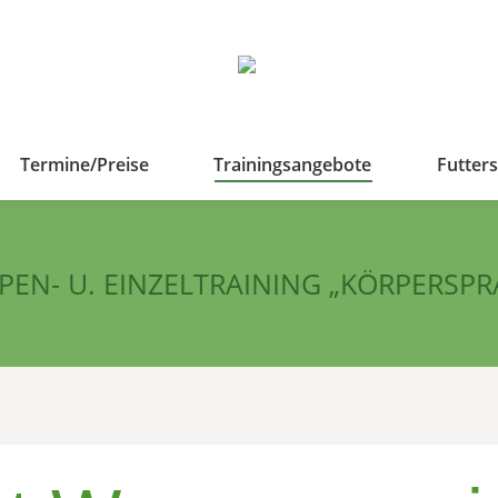
Termine/Preise
Trainingsangebote
Futter
PEN- U. EINZELTRAINING „KÖRPERSPR