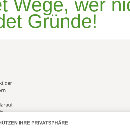
et Wege, wer ni
ndet Gründe!
kt der
ern
darauf,
iel