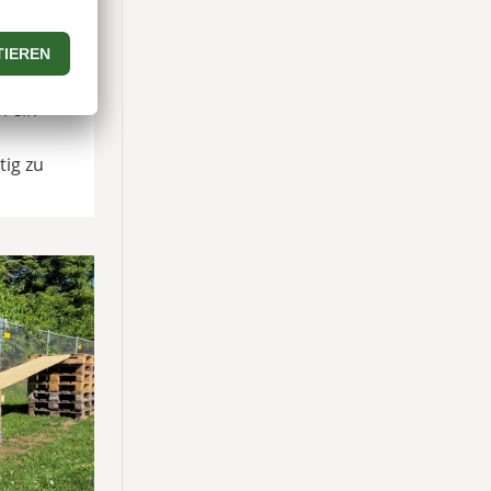
nnen, sowie
von den
m ein
ig zu