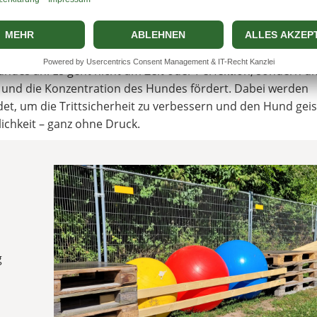
Hunde, die durch die Erfolgserlebnisse Selbstvertrauen gewi
Menschen aufbauen können. Auch nervöse Hunde profitieren 
zu lernen.
undes an. Es geht nicht um Zeit oder Perfektion, sondern u
on und die Konzentration des Hundes fördert. Dabei werden
, um die Trittsicherheit zu verbessern und den Hund geist
ichkeit – ganz ohne Druck.
g