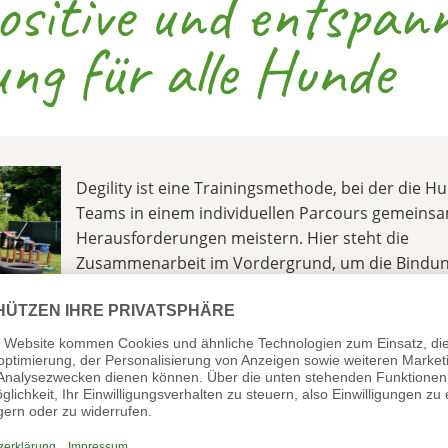
positive und entspan
ng für alle Hunde
Degility ist eine Trainingsmethode, bei der die 
Teams in einem individuellen Parcours gemeins
Herausforderungen meistern. Hier steht die
Zusammenarbeit im Vordergrund, um die Bindun
Vertrauen zwischen Hund und Mensch zu stärken
als beim Agility wird auf sportliche Höchstleistun
verzichtet. Jeder Hund – unabhängig von Alter, G
Gehorsam – kann teilnehmen.