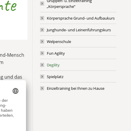
nte
Gruppen- u. Einzeltraining
„Körpersprache“
Körpersprache Grund- und Aufbaukurs
Junghunde- und Leinenführungskurs
Welpenschule
Fun Agility
Hund-Mensch
am
Degility
g und das
Spielplatz
. Anders
Einzeltraining bei Ihnen zu Hause
gen
röße oder