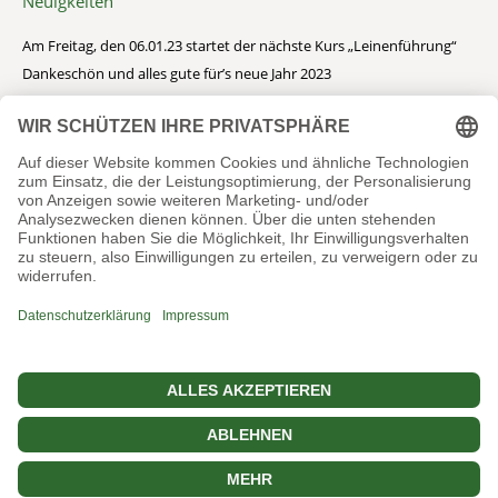
Neuigkeiten
Am Freitag, den 06.01.23 startet der nächste Kurs „Leinenführung“
Dankeschön und alles gute für’s neue Jahr 2023
Das komplette Rottihof Rudel unterwegs
Frohe Weihnachten
Ich bin Lulu, 8 Jahre alt und ich musste weg
Ältere Beiträge
Ältere
Beiträge
site by Homepages4u