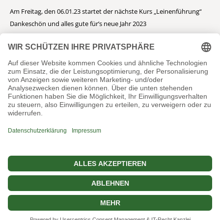
Am Freitag, den 06.01.23 startet der nächste Kurs „Leinenführung“
Dankeschön und alles gute für’s neue Jahr 2023
Das komplette Rottihof Rudel unterwegs
Frohe Weihnachten
Ich bin Lulu, 8 Jahre alt und ich musste weg
Ältere Beiträge
Ältere
Beiträge
site by Homepages4u
Impressum
Datenschutzerklärung
AGB
Blog